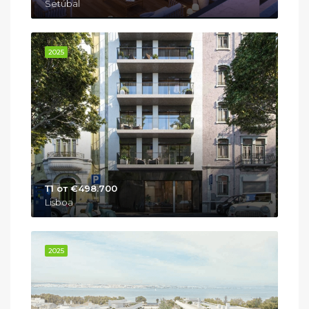
Setúbal
2025
Т1 от €498.700
Lisboa
2025