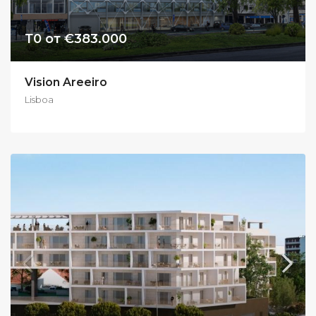
Т0 от €383.000
Vision Areeiro
Lisboa