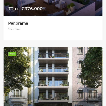
Т2 от €376.000
Panorama
Setúbal
2025