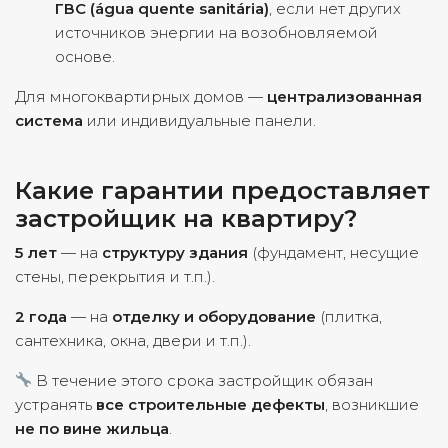
ГВС (água quente sanitária)
, если нет других
источников энергии на возобновляемой
основе.
Для многоквартирных домов —
централизованная
система
или индивидуальные панели.
Какие гарантии предоставляет
застройщик на квартиру?
5 лет
— на
структуру здания
(фундамент, несущие
стены, перекрытия и т.п.).
2 года
— на
отделку и оборудование
(плитка,
сантехника, окна, двери и т.п.).
В течение этого срока застройщик обязан
устранять
все строительные дефекты
, возникшие
не по вине жильца
.