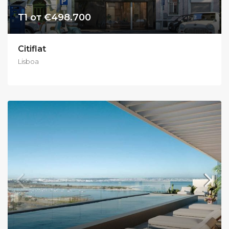
Т1 от €498.700
Citiflat
Lisboa