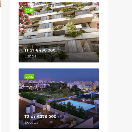
2025
Т1 от €490.000
Lisboa
2025
Т2 от €376.000
Setúbal