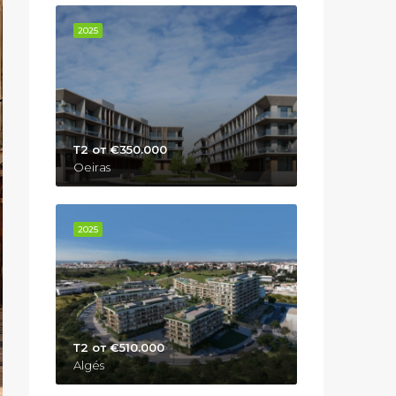
2025
Т2 от €350.000
Oeiras
2025
Т2 от €510.000
Algés