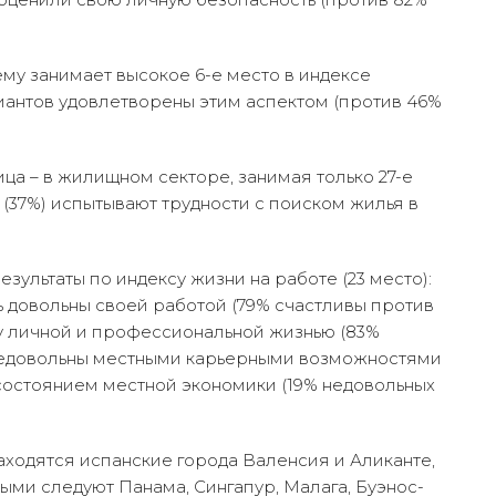
му занимает высокое 6-е место в индексе
иантов удовлетворены этим аспектом (против 46%
ица – в жилищном секторе, занимая только 27-е
 (37%) испытывают трудности с поиском жилья в
зультаты по индексу жизни на работе (23 место):
ь довольны своей работой (79% счастливы против
у личной и профессиональной жизнью (83%
 недовольны местными карьерными возможностями
 состоянием местной экономики (19% недовольных
 находятся испанские города Валенсия и Аликанте,
ыми следуют Панама, Сингапур, Малага, Буэнос-