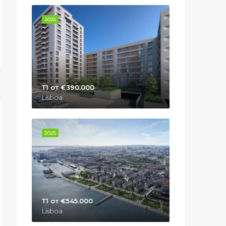
2025
Т1 от €390.000
Lisboa
2025
Т1 от €545.000
Lisboa