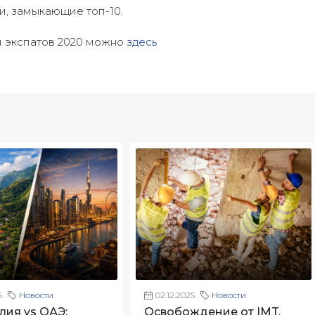
и, замыкающие топ-10.
я экспатов 2020 можно
здесь
6
Новости
02.12.2025
Новости
лия vs ОАЭ:
Освобождение от IMT.