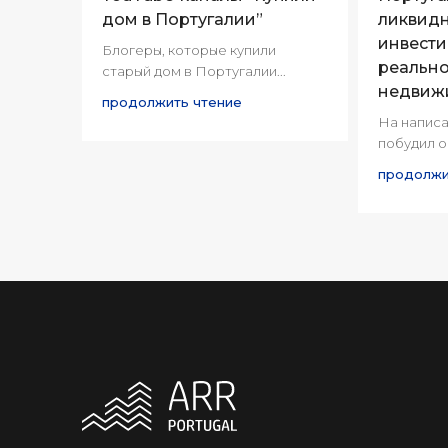
дом в Португалии”
ликвидн
инвест
Блогеры, которые купили
реально
старый дом в Португалии...
недвиж
продолжить чтение
На написа
побудил о
продолжи