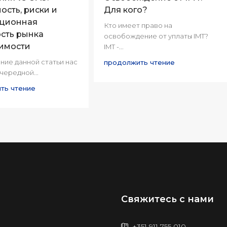
ость, риски и
Для кого?
иционная
Кто имеет право на
сть рынка
освобождение от уплаты IMT?
имости
IMT -...
ние данной статьи нас
продолжить чтение
чередной...
ть чтение
Свяжитесь с нами
+351 911 755 010