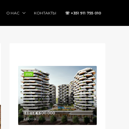
О НАС
КОНТАКТЫ
☏ +351 911 755 010
Новостройки в Лиссабоне
2025
T1 от €600.000
Lisboa