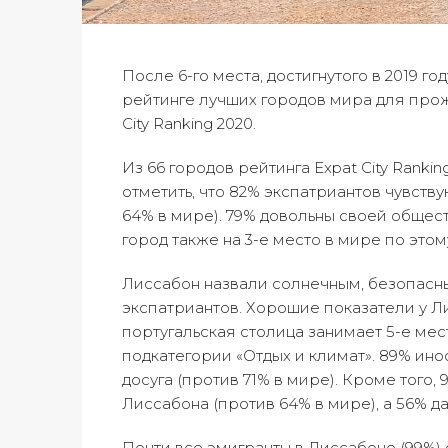
После 6-го места, достигнутого в 2019 го
рейтинге лучших городов мира для прож
City Ranking 2020.
Из 66 городов рейтинга Expat City Ranki
отметить, что 82% экспатриантов чувств
64% в мире). 79% довольны своей общест
город также на 3-е место в мире по этом
Лиссабон назвали солнечным, безопасн
экспатриантов. Хорошие показатели у Ли
португальская столица занимает 5-е мес
подкатегории «Отдых и климат». 89% и
досуга (против 71% в мире). Кроме того
Лиссабона (против 64% в мире), а 56% да
Почти все эмигранты в Лиссабоне (99%)