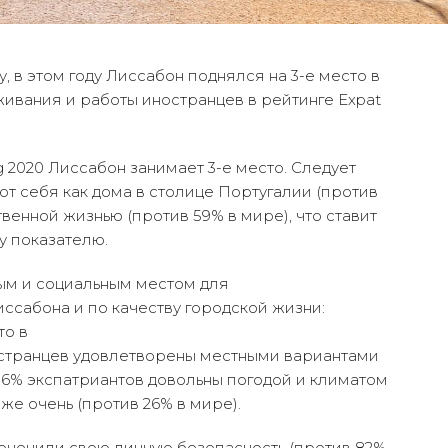
ду, в этом году Лиссабон поднялся на 3-е место в
ивания и работы иностранцев в рейтинге Expat
ng 2020 Лиссабон занимает 3-е место. Следует
уют себя как дома в столице Португалии (против
венной жизнью (против 59% в мире), что ставит
у показателю.
ым и социальным местом для
ссабона и по качеству городской жизни:
то в
ностранцев удовлетворены местными вариантами
, 96% экспатриантов довольны погодой и климатом
же очень (против 26% в мире).
 оценили свою личную безопасность (против 82%